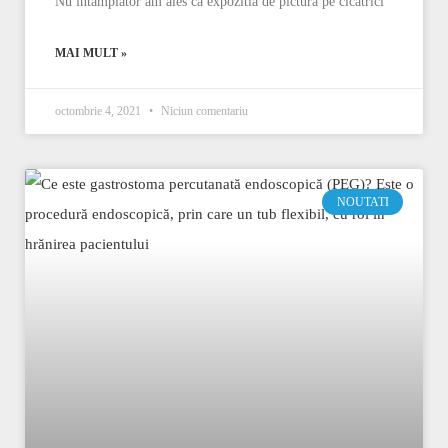
Nu întâmplător am ales ca expozitia de pictura pe cicatrici
MAI MULT »
octombrie 4, 2021
Niciun comentariu
NOUTATI