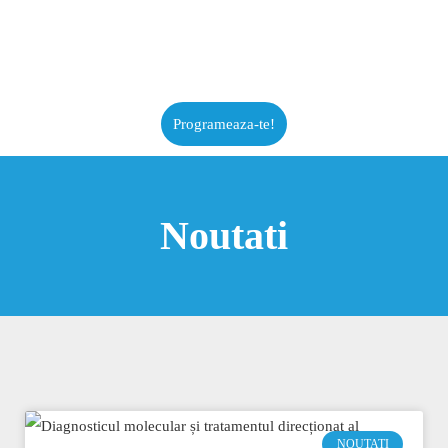
Programeaza-te!
Noutati
NOUTATI