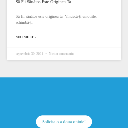
Să Fii Sănătos Este Originea Ta ️
Să fii sănătos este originea ta ️ Vindecă-ți emoțiile,
schimbă-ți
MAI MULT »
septembrie 30, 2021
Niciun comentariu
Solicita o a doua opinie!