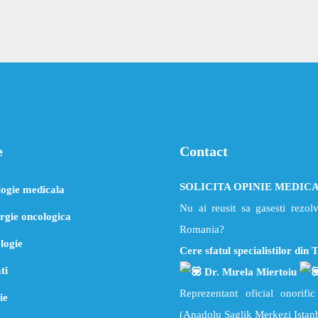
e
Contact
SOLICITA OPINIE MEDIC
ogie medicala
Nu ai reusit sa gasesti rezol
rgie oncologica
Romania?
logie
Cere sfatul specialistilor din 
ti
Dr. Mırela Miertoiu
Reprezentant oficial onorif
ie
(Anadolu Saglik Merkezi Istan