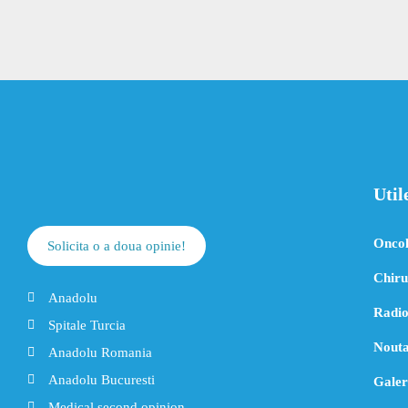
Util
Oncol
Solicita o a doua opinie!
Chiru
Anadolu
Radio
Spitale Turcia
Nouta
Anadolu Romania
Anadolu Bucuresti
Galer
Medical second opinion