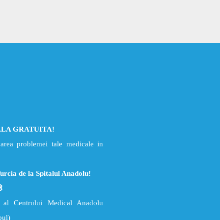
ALA GRATUITA!
varea problemei tale medicale in
Turcia de la Spitalul Anadolu!
ic al Centrului Medical Anadolu
bul)