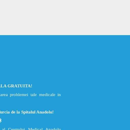
ALA GRATUITA!
varea problemei tale medicale in
Turcia de la Spitalul Anadolu!
ic al Centrului Medical Anadolu