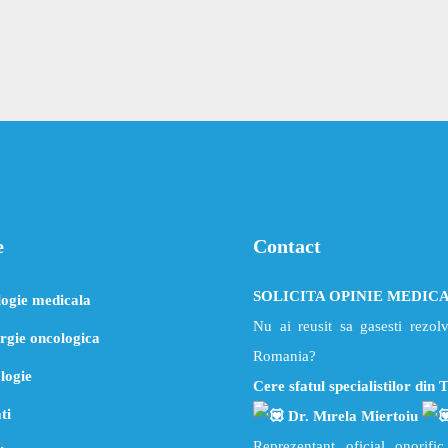
e
Contact
SOLICITA OPINIE MEDIC
ogie medicala
Nu ai reusit sa gasesti rezol
rgie oncologica
Romania?
logie
Cere sfatul specialistilor din 
ti
Dr. Mırela Miertoiu
Reprezentant oficial onorif